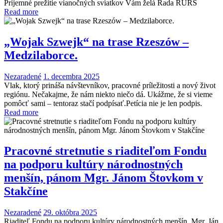
Príjemné prežitie vianočných sviatkov Vám želá Rada RURS
Read more
„Wojak Szwejk“ na trase Rzeszów –
Medzilaborce.
Nezaradené
1. decembra 2025
Vlak, ktorý prináša návštevníkov, pracovné príležitosti a nový život
regiónu. Nečakajme, že nám niekto niečo dá. Ukážme, že si vieme
pomôcť sami – tentoraz stačí podpísať.Petícia nie je len podpis.
Read more
Pracovné stretnutie s riaditeľom Fondu
na podporu kultúry národnostných
menšín, pánom Mgr. Jánom Štovkom v
Stakčíne
Nezaradené
29. októbra 2025
Riaditeľ Fondu na podporu kultúry národnostných menšín, Mgr. Ján