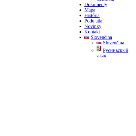
Dokumenty
Mapa
História
Podujatia
Novinky
Kontakt
Slovenčina
Slovenčina
Pусиньскый
язык