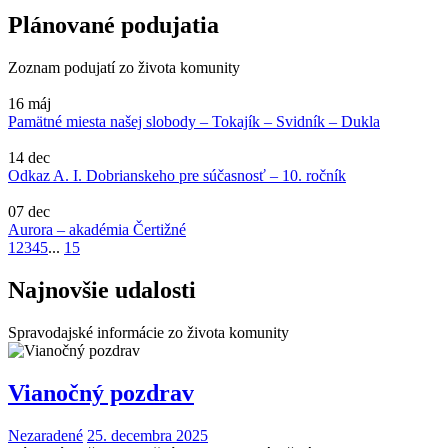
Plánované podujatia
Zoznam podujatí zo života komunity
16
máj
Pamätné miesta našej slobody – Tokajík – Svidník – Dukla
14
dec
Odkaz A. I. Dobrianskeho pre súčasnosť – 10. ročník
07
dec
Aurora – akadémia Čertižné
1
2
3
4
5
...
15
Najnovšie udalosti
Spravodajské informácie zo života komunity
Vianočný pozdrav
Nezaradené
25. decembra 2025