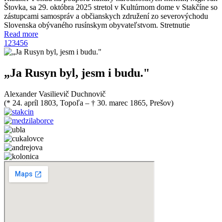
Štovka, sa 29. októbra 2025 stretol v Kultúrnom dome v Stakčíne so
zástupcami samospráv a občianskych združení zo severovýchodu
Slovenska obývaného rusínskym obyvateľstvom. Stretnutie
Read more
1
2
3
4
5
6
„Ja Rusyn byl, jesm i budu."
Alexander Vasilievič Duchnovič
(* 24. apríl 1803, Topoľa – † 30. marec 1865, Prešov)