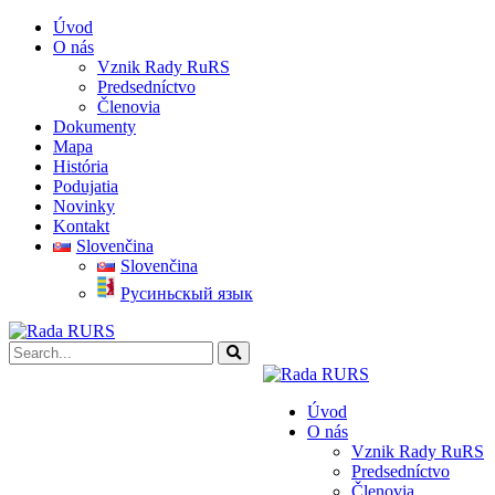
Úvod
O nás
Vznik Rady RuRS
Predsedníctvo
Členovia
Dokumenty
Mapa
História
Podujatia
Novinky
Kontakt
Slovenčina
Slovenčina
Pусиньскый язык
Úvod
O nás
Vznik Rady RuRS
Predsedníctvo
Členovia