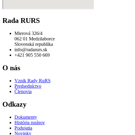
Rada RURS
Mierová 326/4
062 01 Medzilaborce
Slovenská republika
info@radarurs.sk
+421 905 550 669
O nás
Vznik Rady RuRS
Predsedníctvo
Členovia
Odkazy
Dokumenty
História rusínov
Podujatia
Novinky