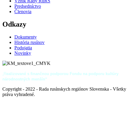
Vznik Rady RuRS
Predsedníctvo
Členovia
Odkazy
Dokumenty
História rusínov
Podujatia
Novinky
„R
ealizované s finančnou podporou Fondu na podporu kultúry
národnostných menšín“
Copyright - 2022 - Rada rusínskych regiónov Slovenska - Všetky
práva vyhradené.