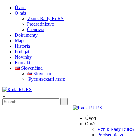
Úvod
O nás
Vznik Rady RuRS
Predsedníctvo
Členovia
Dokumenty
Mapa
História
Podujatia
Novinky
Kontakt
Slovenčina
Slovenčina
Pусиньскый язык
Úvod
O nás
Vznik Rady RuRS
Predsedníctvo