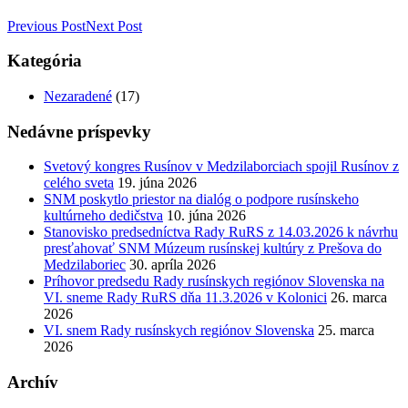
Previous Post
Next Post
Kategória
Nezaradené
(17)
Nedávne príspevky
Svetový kongres Rusínov v Medzilaborciach spojil Rusínov z
celého sveta
19. júna 2026
SNM poskytlo priestor na dialóg o podpore rusínskeho
kultúrneho dedičstva
10. júna 2026
Stanovisko predsedníctva Rady RuRS z 14.03.2026 k návrhu
presťahovať SNM Múzeum rusínskej kultúry z Prešova do
Medzilaboriec
30. apríla 2026
Príhovor predsedu Rady rusínskych regiónov Slovenska na
VI. sneme Rady RuRS dňa 11.3.2026 v Kolonici
26. marca
2026
VI. snem Rady rusínskych regiónov Slovenska
25. marca
2026
Archív