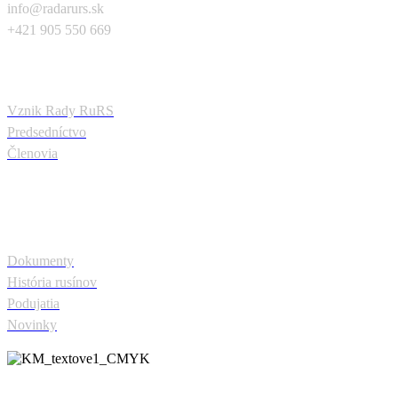
info@radarurs.sk
+421 905 550 669
O nás
Vznik Rady RuRS
Predsedníctvo
Členovia
Odkazy
Dokumenty
História rusínov
Podujatia
Novinky