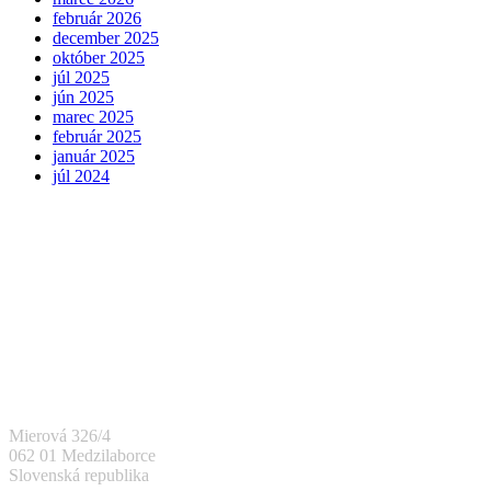
február 2026
december 2025
október 2025
júl 2025
jún 2025
marec 2025
február 2025
január 2025
júl 2024
Rada RURS
Mierová 326/4
062 01 Medzilaborce
Slovenská republika