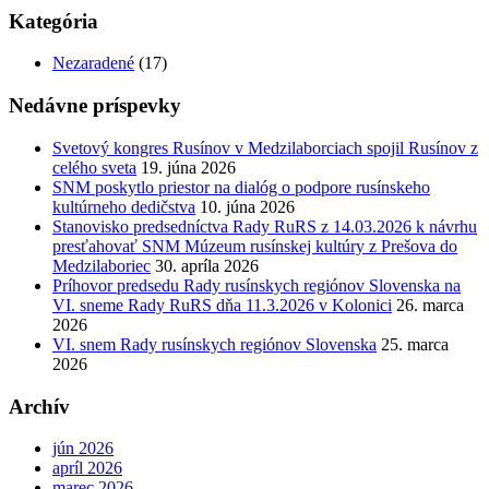
Kategória
Nezaradené
(17)
Nedávne príspevky
Svetový kongres Rusínov v Medzilaborciach spojil Rusínov z
celého sveta
19. júna 2026
SNM poskytlo priestor na dialóg o podpore rusínskeho
kultúrneho dedičstva
10. júna 2026
Stanovisko predsedníctva Rady RuRS z 14.03.2026 k návrhu
presťahovať SNM Múzeum rusínskej kultúry z Prešova do
Medzilaboriec
30. apríla 2026
Príhovor predsedu Rady rusínskych regiónov Slovenska na
VI. sneme Rady RuRS dňa 11.3.2026 v Kolonici
26. marca
2026
VI. snem Rady rusínskych regiónov Slovenska
25. marca
2026
Archív
jún 2026
apríl 2026
marec 2026