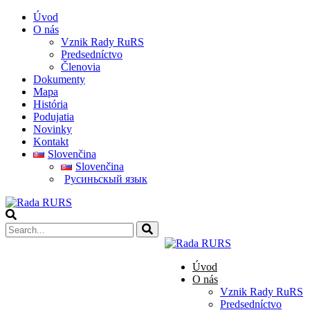
Úvod
O nás
Vznik Rady RuRS
Predsedníctvo
Členovia
Dokumenty
Mapa
História
Podujatia
Novinky
Kontakt
Slovenčina
Slovenčina
Pусиньскый язык
Úvod
O nás
Vznik Rady RuRS
Predsedníctvo