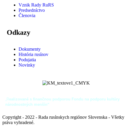
Vznik Rady RuRS
Predsedníctvo
Členovia
Odkazy
Dokumenty
História rusínov
Podujatia
Novinky
„R
ealizované s finančnou podporou Fondu na podporu kultúry
národnostných menšín“
Copyright - 2022 - Rada rusínskych regiónov Slovenska - Všetky
práva vyhradené.