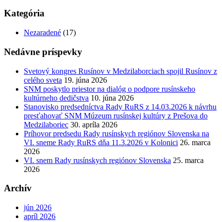
Kategória
Nezaradené
(17)
Nedávne príspevky
Svetový kongres Rusínov v Medzilaborciach spojil Rusínov z
celého sveta
19. júna 2026
SNM poskytlo priestor na dialóg o podpore rusínskeho
kultúrneho dedičstva
10. júna 2026
Stanovisko predsedníctva Rady RuRS z 14.03.2026 k návrhu
presťahovať SNM Múzeum rusínskej kultúry z Prešova do
Medzilaboriec
30. apríla 2026
Príhovor predsedu Rady rusínskych regiónov Slovenska na
VI. sneme Rady RuRS dňa 11.3.2026 v Kolonici
26. marca
2026
VI. snem Rady rusínskych regiónov Slovenska
25. marca
2026
Archív
jún 2026
apríl 2026