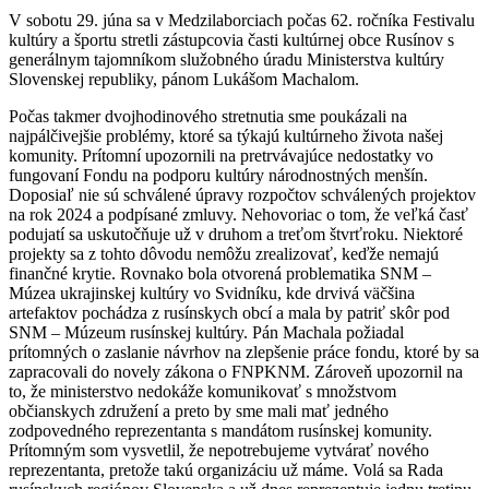
V sobotu 29. júna sa v Medzilaborciach počas 62. ročníka Festivalu
kultúry a športu stretli zástupcovia časti kultúrnej obce Rusínov s
generálnym tajomníkom služobného úradu Ministerstva kultúry
Slovenskej republiky, pánom Lukášom Machalom.
Počas takmer dvojhodinového stretnutia sme poukázali na
najpálčivejšie problémy, ktoré sa týkajú kultúrneho života našej
komunity. Prítomní upozornili na pretrvávajúce nedostatky vo
fungovaní Fondu na podporu kultúry národnostných menšín.
Doposiaľ nie sú schválené úpravy rozpočtov schválených projektov
na rok 2024 a podpísané zmluvy. Nehovoriac o tom, že veľká časť
podujatí sa uskutočňuje už v druhom a treťom štvrťroku. Niektoré
projekty sa z tohto dôvodu nemôžu zrealizovať, keďže nemajú
finančné krytie. Rovnako bola otvorená problematika SNM –
Múzea ukrajinskej kultúry vo Svidníku, kde drvivá väčšina
artefaktov pochádza z rusínskych obcí a mala by patriť skôr pod
SNM – Múzeum rusínskej kultúry. Pán Machala požiadal
prítomných o zaslanie návrhov na zlepšenie práce fondu, ktoré by sa
zapracovali do novely zákona o FNPKNM. Zároveň upozornil na
to, že ministerstvo nedokáže komunikovať s množstvom
občianskych združení a preto by sme mali mať jedného
zodpovedného reprezentanta s mandátom rusínskej komunity.
Prítomným som vysvetlil, že nepotrebujeme vytvárať nového
reprezentanta, pretože takú organizáciu už máme. Volá sa Rada