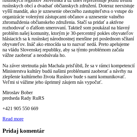
rusínskych regiónov Slovenska a už dnes reprezentuje jednu tretinu
rusínskych obcí a dvadsať občianskych združení. Doteraz neexistuje
vyšší mandát, ako je uznesenie obecného zastupiteľstva o vstupe do
organizácie volenými zástupcami občanov a uznesenie valného
zhromaždenia občianskeho združenia. Stačí sa pridať a aktívne
rozhodovať o ďalšom smerovaní. Taktiež som poukázal na hlavný
problém našej komunity, ktorým je 30-percentný pokles obyvateľov
hlásiacich sa k rusínskej národnostnej menšine pri poslednom sčítaní
obyvateľov. Ináč ako etnocída sa to nazvať nedá. Preto apelujeme
na vládu Slovenskej republiky, aby sa týmto problémom začala
vážne zaoberať a neodsúvala ho.
Na záver stretnutia pán Machala prisľúbil, že sa v rámci kompetencií
Ministerstva kultúry budú našimi problémami zaoberať a návrhy na
zlepšenie kultúrneho života Rusínov bude s nami komunikovať.
Veľmi si vážime jeho úprimný záujem nás vypočuť.
Miroslav Bober
predseda Rady RuRS
+421 905 550 669
Read more
Pridaj komentár