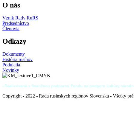
O nás
Vznik Rady RuRS
Predsedníctvo
Členovia
Odkazy
Dokumenty
História rusínov
Podujatia
Novinky
«R
ealizované s finančnou podporou Fondu na podporu kultúry národ
Copyright - 2022 - Rada rusínskych regiónov Slovenska - Všetky pr