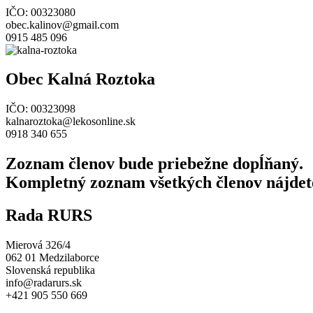
IČO: 00323080
obec.kalinov@gmail.com
0915 485 096
Obec Kalná Roztoka
IČO: 00323098
kalnaroztoka@lekosonline.sk
0918 340 655
Zoznam členov bude priebežne dopĺňaný.
Kompletný zoznam všetkých členov nájdet
Rada RURS
Mierová 326/4
062 01 Medzilaborce
Slovenská republika
info@radarurs.sk
+421 905 550 669