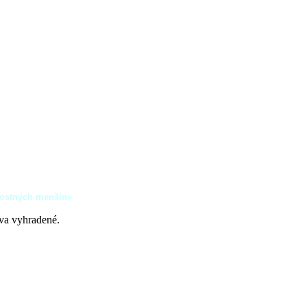
nostných menšín»
áva vyhradené.