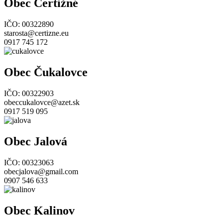
Obec Čertižné
IČO: 00322890
starosta@certizne.eu
0917 745 172
Obec Čukalovce
IČO: 00322903
obeccukalovce@azet.sk
0917 519 095
Obec Jalová
IČO: 00323063
obecjalova@gmail.com
0907 546 633
Obec Kalinov