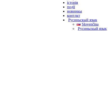
історія
подїї
новинкы
контлкт
Pусиньскый язык
Slovenčina
Pусиньскый язык