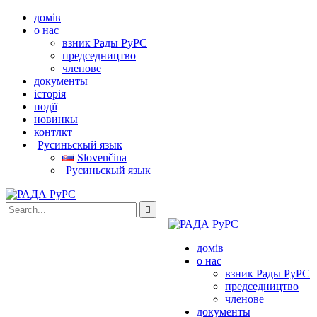
домів
о нас
взник Рады РуРС
председництво
членове
документы
історія
подїї
новинкы
контлкт
Pусиньскый язык
Slovenčina
Pусиньскый язык
домів
о нас
взник Рады РуРС
председництво
членове
документы